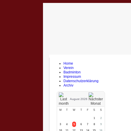
Home
Verein
Badminton
Impressum
Datenschutzerklärung
Archiv
August 2026
M
T
W
T
F
S
S
1
2
3
4
5
6
7
8
9
10
11
12
13
14
15
16